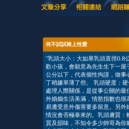
何不試試椅上性愛
"乳頭大小：大如果乳頭直徑0.
歡小孩，會願意為先生生下一屋子
公分以下，代表個性拘謹，做事
丁稍嫌單薄了些。 乳頭硬度：
處理人際關係，是從事公關的最
外婚姻生活美滿，情慾指數也很
易遭受意外傷害要多留意。另外
情況會否極泰來的。乳頭膚質：
質及韻味，不知令多少帥哥為你