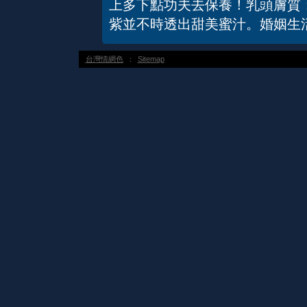
上多下點功夫去保養！乳頭膚質
紫並不時透出甜美蜜汁。婚姻生
台灣情網色
：
Sitemap