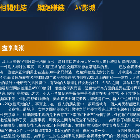
 盡享高潮
 以上這些數字都只是平均值而已，是對胃口差距極大的一群人進行統計所得的結果。
一件耐人尋味的事實，即人類“正常”的性交頻率間存在著懸殊的差。 已故金賽博
其中有一位健康正常的男士在過去30年來只射過一次精;與他恰成對比的是，其中還有12
4次;而某位赫赫有名的律師30年來竟然每週平均都有30次以上的射精——當然，這
士的統計：他研究的男性當中，有3/4的人每週射精次數介於1～6.5次之間，其餘1/4
個極端類型間的差距是45000倍!對一個生物學家而言，這種性行為方面的差異在運行界
到這項差距竟然如此之大，令人不禁懷疑科學辭藻中是否還存在著‘正常’與‘不正常’兩
人頻率不等，但他們都並非怪物。就金賽博士研究發現，即使是在一小群人中也可找到
0～20次性高潮的人。事實上，在一個人的朋友圈中，很可能就有一個人每天都能達
。 金賽博士還發現，女性之間的差距遠比男性之間的要大看完上述文字您有什麼感
性交頻率上，科學辭藻中真的是不再存在“正常”與“不正常”兩個字眼，任何數字都應該
數值還掩飾了另一重要事實，即男女之間有時完全不能配合。 如果你仔細觀察單
沒有顛峰期，顛峰期後也沒有穩定下降的情形。女性的性活動頻率從青春期至老年一向
0歲的未婚女性，平均每週有0.3～0.5次的性高潮，低於兩週一次。 而男性就不
活自然型態大相徑庭。如果你一生的性交頻率消長圖與金賽博士筆下的一般男性相符的