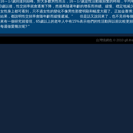
16～17歲則達到顛峰。對大多數男性而言，16～17歲是性活動最頻繁的時期，平均
20歲以後，性交頻率就會逐漸下降，然後再隨著年齡的增長而持續、緩慢、穩定地減
女性身上都可看到，只不過女性的變化不像男性那麼明顯和幅度大罷了。正如金賽博
計結果，都說明性交頻率會隨年齡而緩慢遞減。” 但是話又說回來了，也不見得每個
來有一個研究就發現，65歲以上的老年人中有15%表示他們的性活動與以前比較更
每週做愛幾次呢? "
台灣情網色 © 2010 g8.ifreeg