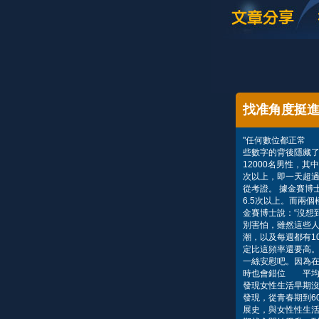
找准角度挺進
"任何數位都正常
些數字的背後隱藏了
12000名男性，
次以上，即一天超過
從考證。 據金賽博
6.5次以上。而兩
金賽博士說：“沒想
別害怕，雖然這些
潮，以及每週都有1
定比這頻率還要高
一絲安慰吧。因為在
時也會錯位 平均
發現女性生活早期
發現，從青春期到6
展史，與女性性生